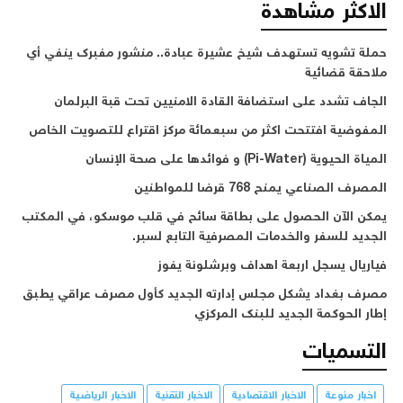
الاكثر مشاهدة
حملة تشويه تستهدف شيخ عشيرة عبادة.. منشور مفبرك ينفي أي
ملاحقة قضائية
الجاف تشدد على استضافة القادة الامنيين تحت قبة البرلمان
المفوضية افتتحت اكثر من سبعمائة مركز اقتراع للتصويت الخاص
المياة الحيوية (Pi-Water) و فوائدها على صحة الإنسان
المصرف الصناعي يمنح 768 قرضا للمواطنين
يمكن الآن الحصول على بطاقة سائح في قلب موسكو، في المكتب
الجديد للسفر والخدمات المصرفية التابع لسبر.
فياريال يسجل اربعة اهداف وبرشلونة يفوز
مصرف بغداد يشكل مجلس إدارته الجديد كأول مصرف عراقي يطبق
إطار الحوكمة الجديد للبنك المركزي
التسميات
اخبار منوعة
الاخبار الاقتصادية
الاخبار التقنية
الاخبار الرياضية