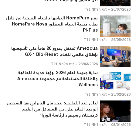
بين العراق والولايات المتحدة
26/07/2026 - T?t Nh?n xét
تعزز HomePure التزامها بالحياة الصحية من خلال
نظام تنقية المياه المتطور HomePure Nova
Pi-Plus
26/05/2026 - T?t Nh?n xét
Amezcua تحتفل بمرور 20 عاماً على تأسيسها
بإطلاق عالمي لنظام GX-1 Bio-Reset
23/03/2026 - T?t Nh?n xét
بداية جديدة لعام 2026 برؤية جديدة للعافية
والطاقة المستدامة مع مجموعة Amezcua
Wellness
25/02/2026 - T?t Nh?n xét
ليلى عبد اللطيف: نيجيرفان البارزاني هو الشخص
الوحيد القادر على حل المشاكل في إقليم
كردستان وسيعود لرئاسة الوزراء
05/01/2026 - T?t Nh?n xét