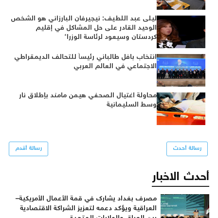
ليلى عبد اللطيف: نيجيرفان البارزاني هو الشخص
الوحيد القادر على حل المشاكل في إقليم
كردستان وسيعود لرئاسة الوزراء
انتخاب بافل طالباني رئيساً للتحالف الديمقراطي
الاجتماعي في العالم العربي
محاولة اغتيال الصحفي هيمن مامند بإطلاق نار
وسط السليمانية
رسالة أحدث
رسالة أقدم
أحدث الاخبار
مصرف بغداد يشارك في قمة الأعمال الأمريكية–
العراقية ويؤكد دعمه لتعزيز الشراكة الاقتصادية