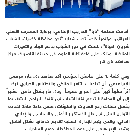
أقامت منظمة “نايا” للتدريب الإعلامي، برعاية المصرف الأهلي
العراقي، مؤتمراً خاصاً تحت شعار: “نحو محافظة خضراء.. الشباب
شريان الحياة”، للبحث في دور الشباب بدعم البيئة والتغيرات
المناخية، وذلك على قاعة كلية العلوم في مدينة الناصرية، مركز
محافظة ذي قار.
وفي كلمة له على هامش المؤتمر، أكد محافظ ذي قار، مرتضى
الإبراهيمي، أن تداعيات التغير المناخي والاحتباس الحراري تركت
أثراً سلبياً كبيراً على العراق عموماً، وذي قار بشكل خاص، مشيراً
إلى أن المحافظة تدعم فئة الشباب في تنفيذ البرامج البيئية، بما
يشمل حملات رفع النفايات والملوثات، ضمن حاجة ملحّة لإعادة
التوازن البيئي في ظل الاستقرار الأمني والسياسي والإداري
الحالي، والذي يتيح للإدارة المحلية تقديم خدماتها بشكل أفضل.
وشدد الإبراهيمي على دعم المحافظة لجميع المبادرات