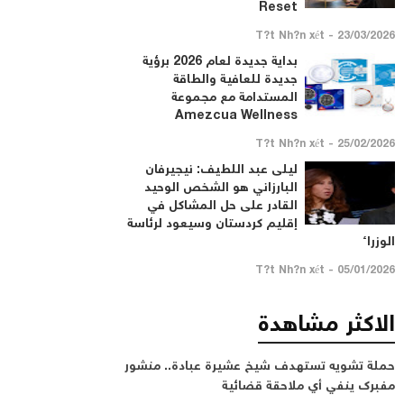
Reset
23/03/2026 - T?t Nh?n xét
بداية جديدة لعام 2026 برؤية
جديدة للعافية والطاقة
المستدامة مع مجموعة
Amezcua Wellness
25/02/2026 - T?t Nh?n xét
ليلى عبد اللطيف: نيجيرفان
البارزاني هو الشخص الوحيد
القادر على حل المشاكل في
إقليم كردستان وسيعود لرئاسة
الوزراء
05/01/2026 - T?t Nh?n xét
الاكثر مشاهدة
حملة تشويه تستهدف شيخ عشيرة عبادة.. منشور
مفبرك ينفي أي ملاحقة قضائية