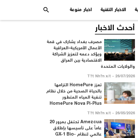
search
ة
الاخبار التقنية
اخبار منوعة
أحدث الاخبار
مصرف بغداد يشارك في قمة
الأعمال الأمريكية–العراقية
ويؤكد دعمه لتعزيز الشراكة
الاقتصادية بين العراق
والولايات المتحدة
26/07/2026 - T?t Nh?n xét
تعزز HomePure التزامها
بالحياة الصحية من خلال نظام
تنقية المياه المتطور
HomePure Nova Pi-Plus
26/05/2026 - T?t Nh?n xét
Amezcua تحتفل بمرور 20
عاماً على تأسيسها بإطلاق
عالمي لنظام GX-1 Bio-