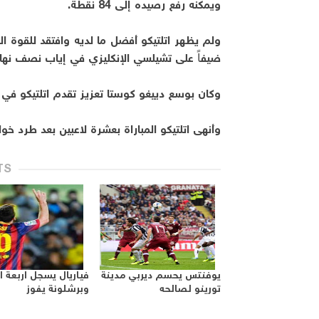
ويمكنه رفع رصيده إلى 84 نقطة.
ولم يظهر اتلتيكو أفضل ما لديه وافتقد للقوة ا
ضيفاً على تشيلسي الإنكليزي في إياب نصف نهائي
وكان بوسع دييغو كوستا تعزيز تقدم اتلتيكو في ال
وأنهى اتلتيكو المباراة بعشرة لاعبين بعد طرد خوا
TS
يوفنتس يحسم ديربي مدينة
فياريال يسجل اربعة 
تورينو لصالحه
وبرشلونة يفوز