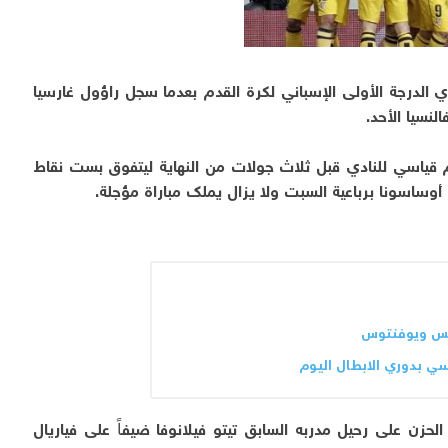
 الدرجة الأولى الإسباني لكرة القدم بعدما سجل راؤول غارسيا
يكو إلى 88 نقطة وهو رقم قياسي للنادي قبل ثلاث جولات من النهاية ليتفوق بست نقاط
وساسونا برباعية السبت ولا يزال يملك مباراة مؤجلة.
اكس ويوفنتوس
سي بدوري الابطال اليوم
حزن على رحيل مدربه السابق تيتو فيلانوفا ضيفاً على فياريال