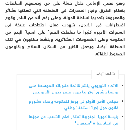
وهو قصي الإمامي خلال حملة على من وصفتهم السلطات
بقطاع الطرق وتجار المخدرات في المنطقة التي تسكنها عشائر
والمعروفة بتحديها لسلطة الدولة. وعلى رغم أنه من النادر وقوع
اضطرابات في الأردن، شهدت معان احتجاجات عنيفة في
السنوات الأخيرة كثيرا ما سلطت الضوء على استياء البدو من
الحكومة وعلى الخصومات العشائرية. وينشط سلفيون في تلك
المنطقة أيضا. ويحمل الكثير من السكان السلاح ويقاومون
الضغوط لالقائه.
شاهد أيضا
الاتحاد الأوروبي ينشر قائمة عقوباته الموسعة على
روسيا وشرق أوكرانيا يهدد بحظر دخول الأوروبيين
مجلس الأمن الأوكراني يوعز للحكومة بإعداد مشروع
قانون حول إجراء استفتاء وطني
رئيسة كوريا الجنوبية تعتذر أمام الشعب عن عجزها
في إنقاذ عبارة "سيفول"