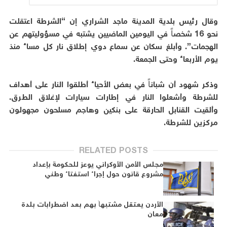
وقال رئيس بلدية المدينة ماجد الشراري إن “الشرطة اعتقلت
نحو 16 شخصاً في اليومين الماضيين يشتبه في مسؤوليتهم عن
الهجمات”. وأبلغ سكان عن سماع دوي إطلاق نار كل مساء منذ
يوم الأربعاء وحتى الجمعة.
وذكر شهود أن شباناً في بعض الأحياء أطلقوا النار على أهداف
للشرطة وأشعلوا النار في إطارات سيارات لإغلاق الطرق.
وألقيت القنابل الحارقة على بنكين وهاجم مسلحون مجهولون
مركزين للشرطة.
RELATED POSTS
مجلس الأمن الأوكراني يوعز للحكومة بإعداد
مشروع قانون حول إجراء استفتاء وطني
الأردن يعتقل مشتبهاً بهم بعد اضطرابات بلدة
معان