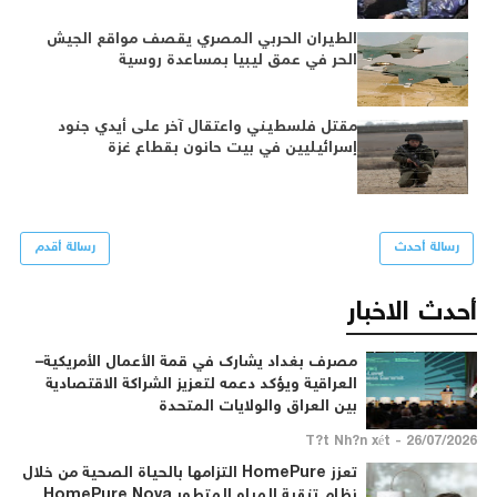
الطيران الحربي المصري يقصف مواقع الجيش
الحر في عمق ليبيا بمساعدة روسية
مقتل فلسطيني واعتقال آخر على أيدي جنود
إسرائيليين في بيت حانون بقطاع غزة
رسالة أحدث
رسالة أقدم
أحدث الاخبار
مصرف بغداد يشارك في قمة الأعمال الأمريكية–
العراقية ويؤكد دعمه لتعزيز الشراكة الاقتصادية
بين العراق والولايات المتحدة
26/07/2026 - T?t Nh?n xét
تعزز HomePure التزامها بالحياة الصحية من خلال
نظام تنقية المياه المتطور HomePure Nova