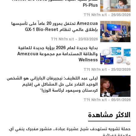
Pi-Plus
26/05/2026 - T?t Nh?n xét
Amezcua تحتفل بمرور 20 عاماً على تأسيسها
بإطلاق عالمي لنظام GX-1 Bio-Reset
23/03/2026 - T?t Nh?n xét
بداية جديدة لعام 2026 برؤية جديدة للعافية
والطاقة المستدامة مع مجموعة Amezcua
Wellness
25/02/2026 - T?t Nh?n xét
ليلى عبد اللطيف: نيجيرفان البارزاني هو الشخص
الوحيد القادر على حل المشاكل في إقليم
كردستان وسيعود لرئاسة الوزراء
05/01/2026 - T?t Nh?n xét
الاكثر مشاهدة
حملة تشويه تستهدف شيخ عشيرة عبادة.. منشور مفبرك ينفي أي
ملاحقة قضائية