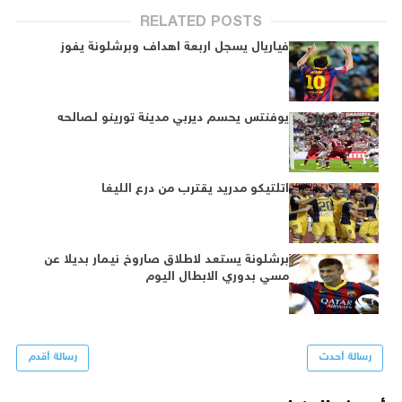
RELATED POSTS
فياريال يسجل اربعة اهداف وبرشلونة يفوز
يوفنتس يحسم ديربي مدينة تورينو لصالحه
اتلتيكو مدريد يقترب من درع الليغا
برشلونة يستعد لاطلاق صاروخ نيمار بديلا عن
مسي بدوري الابطال اليوم
رسالة أحدث
رسالة أقدم