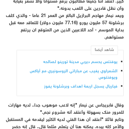
كبير. أعتقد أننا جميعا مطالبون برفع مستوانا وألا نشعر بغيابه
وأن نظل قادرين على اللعب بدونه."
ويعد نيمار مهاجم البرازيل البالغ من العمر 21 عاما - والذي كلف
برشلونة 57 مليون يورو (77.16 مليون دولار) للتعاقد معه قبل
بداية الموسم - أحد اللاعبين الذين من المتوقع ان يرتفع
مستواهم.
شاهد أيضا
يوفنتس يحسم ديربي مدينة تورينو لصالحه
الشعراوي يغيب عن مباراتي الروسونيري مع أياكس
ويوفنتوس
فياريال يسجل اربعة اهداف وبرشلونة يفوز
وقال فابريجاس عن نيمار "إنه لاعب موهوب جدا.. لديه مهارات
للمرور منك بسهولة وأعتقد أنه مشروع نجم."
وتابع قائلا "أعتقد أن هذا الفتي لديه الكثير ليقدمه في المستقبل
والأمر كله بيده. يمكنه هنا أن يتعلم مثلما قال.. قال إنه حضر