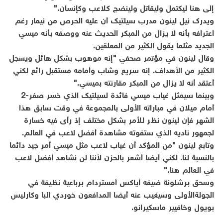
إلى هنا ليكتمل وليقاتل ولينضج كلاعب وكإنسان."
ويدرك نيل لينون مدرب سيلتيك أن عليه الحرص من نيمار رغم
اعترافه بأنه لا يزال من المبكر الحديث عنه ووصفه بأنه ميسي
الجديد مثلما يقول الكثير من المعلقين.
وقال لينون في مؤتمر صحفي "إنه موهوب بشكل هائل ويسجل
الكثير من الأهداف. إنه سريع وشاب وأمامه مستقبل رائع لكني
أعتقد أنه لا يزال من المبكر مقارنته بميسي."
وبينما سيمثل غياب ميسي فائدة لسيلتيك الذي خسر صفر-2
أمام ميلان في مباراته الأولى بالمجموعة في وقت سابق هذا
الشهر فإن لينون نظر للأمر بشكل مختلف إذ رأى فيه خسارة
لجمهور ناديه الذي ستفوته مشاهدة أفضل لاعب في العالم.
وتابع لينون "من المؤكد أن غياب لاعب مثل ميسي أمر جيد دائما
بالنسبة لنا. لكني أيضا أشعر بالحزن لأننا لن نشاهد أفضل لاعب
في العالم هنا."
وسحق برشلونة ضيفه أياكس أمستردام برباعية نظيفة في
الجولةالأولى وسيغيب عنه أيضا المدافعون خوردي البا وكارليس
بويول وخافيير ماسكيرانو.