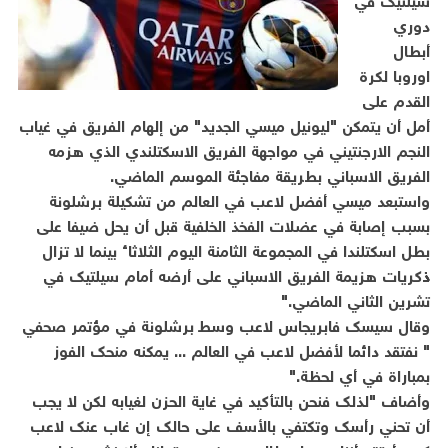
سيلتيك في
دوري
أبطال
اوروبا لكرة
القدم على
أمل أن يتمكن "ليونيل ميسي الجديد" من إلهام الفريق في غياب
النجم الارجنتيني في مواجهة الفريق الاسكتلندي الذي هزمه
الفريق الاسباني بطريقة مفاجئة الموسم الماضي.
واستبعد ميسي أفضل لاعب في العالم من تشكيلة برشلونة
بسبب إصابة في عضلات الفخذ الخلفية قبل أن يحل ضيفا على
بطل اسكتلندا في المجموعة الثامنة اليوم الثلاثاء بينما لا تزال
ذكريات هزيمة الفريق الاسباني على أرضه أمام سيلتيك في
تشرين الثاني الماضي."
وقال سيسك فابريجاس لاعب وسط برشلونة في مؤتمر صحفي
" نفتقد دائما لأفضل لاعب في العالم ... يمكنه منحك الفوز
بمباراة في أي لحظة."
وأضاف "لذلك فنحن بالتأكيد في غاية الحزن لغيابه لكن لا يجب
أن تحني رأسك وتكتفي بالأسف على حالك إن غاب عنك لاعب