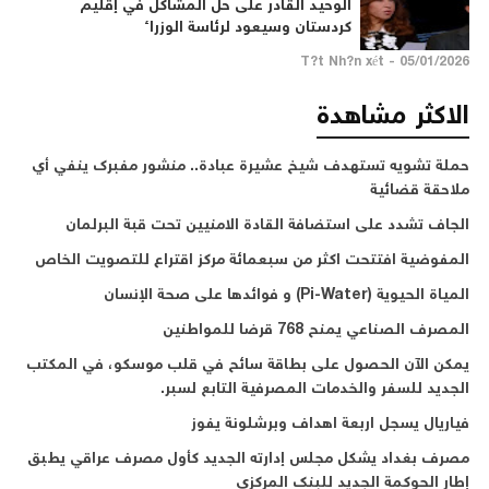
الوحيد القادر على حل المشاكل في إقليم
كردستان وسيعود لرئاسة الوزراء
05/01/2026 - T?t Nh?n xét
الاكثر مشاهدة
حملة تشويه تستهدف شيخ عشيرة عبادة.. منشور مفبرك ينفي أي
ملاحقة قضائية
الجاف تشدد على استضافة القادة الامنيين تحت قبة البرلمان
المفوضية افتتحت اكثر من سبعمائة مركز اقتراع للتصويت الخاص
المياة الحيوية (Pi-Water) و فوائدها على صحة الإنسان
المصرف الصناعي يمنح 768 قرضا للمواطنين
يمكن الآن الحصول على بطاقة سائح في قلب موسكو، في المكتب
الجديد للسفر والخدمات المصرفية التابع لسبر.
فياريال يسجل اربعة اهداف وبرشلونة يفوز
مصرف بغداد يشكل مجلس إدارته الجديد كأول مصرف عراقي يطبق
إطار الحوكمة الجديد للبنك المركزي