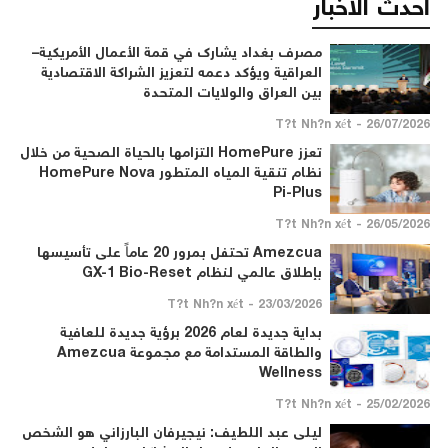
أحدث الاخبار
مصرف بغداد يشارك في قمة الأعمال الأمريكية–
العراقية ويؤكد دعمه لتعزيز الشراكة الاقتصادية
بين العراق والولايات المتحدة
26/07/2026 - T?t Nh?n xét
تعزز HomePure التزامها بالحياة الصحية من خلال
نظام تنقية المياه المتطور HomePure Nova
Pi-Plus
26/05/2026 - T?t Nh?n xét
Amezcua تحتفل بمرور 20 عاماً على تأسيسها
بإطلاق عالمي لنظام GX-1 Bio-Reset
23/03/2026 - T?t Nh?n xét
بداية جديدة لعام 2026 برؤية جديدة للعافية
والطاقة المستدامة مع مجموعة Amezcua
Wellness
25/02/2026 - T?t Nh?n xét
ليلى عبد اللطيف: نيجيرفان البارزاني هو الشخص