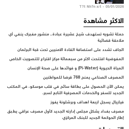
05/01/2026 - T?t Nh?n xét
الاكثر مشاهدة
حملة تشويه تستهدف شيخ عشيرة عبادة.. منشور مفبرك ينفي أي
ملاحقة قضائية
الجاف تشدد على استضافة القادة الامنيين تحت قبة البرلمان
المفوضية افتتحت اكثر من سبعمائة مركز اقتراع للتصويت الخاص
المياة الحيوية (Pi-Water) و فوائدها على صحة الإنسان
المصرف الصناعي يمنح 768 قرضا للمواطنين
يمكن الآن الحصول على بطاقة سائح في قلب موسكو، في المكتب
الجديد للسفر والخدمات المصرفية التابع لسبر.
فياريال يسجل اربعة اهداف وبرشلونة يفوز
مصرف بغداد يشكل مجلس إدارته الجديد كأول مصرف عراقي يطبق
إطار الحوكمة الجديد للبنك المركزي