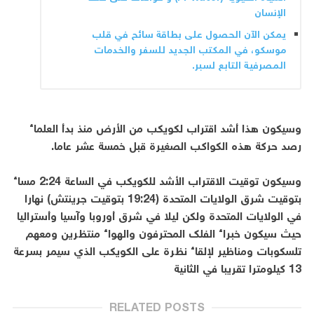
الإنسان
يمكن الآن الحصول على بطاقة سائح في قلب
موسكو، في المكتب الجديد للسفر والخدمات
المصرفية التابع لسبر.
وسيكون هذا أشد اقتراب لكويكب من الأرض منذ بدأ العلماء
رصد حركة هذه الكواكب الصغيرة قبل خمسة عشر عاما.
وسيكون توقيت الاقتراب الأشد للكويكب في الساعة 2:24 مساء
بتوقيت شرق الولايات المتحدة (19:24 بتوقيت جرينتش) نهارا
في الولايات المتحدة ولكن ليلا في شرق أوروبا وآسيا وأستراليا
حيث سيكون خبراء الفلك المحترفون والهواء منتظرين ومعهم
تلسكوبات ومناظير لإلقاء نظرة على الكويكب الذي سيمر بسرعة
13 كيلومترا تقريبا في الثانية
RELATED POSTS