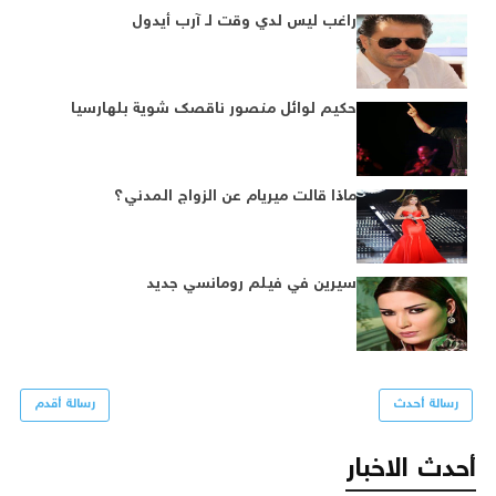
راغب ليس لدي وقت لـ آرب أيدول
حكيم لوائل منصور ناقصك شوية بلهارسيا
ماذا قالت ميريام عن الزواج المدني؟
سيرين في فيلم رومانسي جديد
رسالة أحدث
رسالة أقدم
أحدث الاخبار