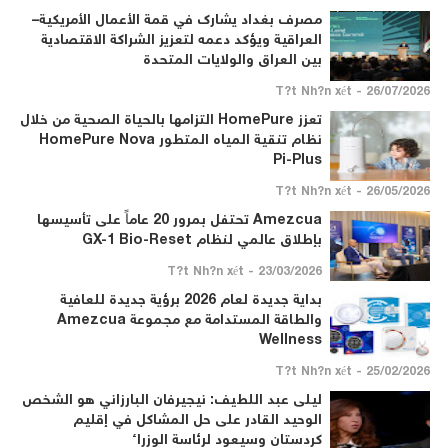
مصرف بغداد يشارك في قمة الأعمال الأمريكية–
العراقية ويؤكد دعمه لتعزيز الشراكة الاقتصادية
بين العراق والولايات المتحدة
26/07/2026 - T?t Nh?n xét
تعزز HomePure التزامها بالحياة الصحية من خلال
نظام تنقية المياه المتطور HomePure Nova
Pi-Plus
26/05/2026 - T?t Nh?n xét
Amezcua تحتفل بمرور 20 عاماً على تأسيسها
بإطلاق عالمي لنظام GX-1 Bio-Reset
23/03/2026 - T?t Nh?n xét
بداية جديدة لعام 2026 برؤية جديدة للعافية
والطاقة المستدامة مع مجموعة Amezcua
Wellness
25/02/2026 - T?t Nh?n xét
ليلى عبد اللطيف: نيجيرفان البارزاني هو الشخص
الوحيد القادر على حل المشاكل في إقليم
كردستان وسيعود لرئاسة الوزراء